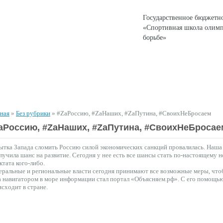
Государственное бюджетн
«Спортивная школа олимп
борьбе»
ЕНТЫ
СПОРТИВНАЯ ДЕЯТЕЛЬНОСТЬ
ДЛЯ РОДИТЕЛЕЙ
вная
»
Без рубрики
»
#ZаРоссию, #ZаНаших, #ZаПутина, #СвоихНеБросаем
аРоссию, #ZаНаших, #ZаПутина, #СвоихНеБросае
тка Запада сломить Россию силой экономических санкций провалилась. Наша э
лучила шанс на развитие. Сегодня у нее есть все шансы стать по-настоящему
ктата кого-либо.
ральные и региональные власти сегодня принимают все возможные меры, что
 навигатором в море информации стал портал «Объясняем.рф». С его помощью 
сходит в стране.