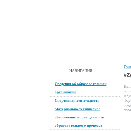
ГЛАВНАЯ
О ШКОЛЕ
ДОКУМ
Гла
ОБРАТНАЯ СВЯЗЬ
НАВИГАЦИЯ
#Z
Сведения об образовательной
Попы
и по
организации
и ди
Спортивная деятельность
Феде
рода
Материально-техническое
прои
обеспечение и оснащённость
образовательного процесса