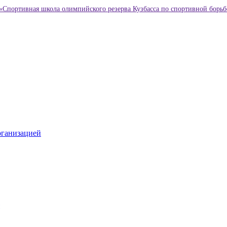
«Спортивная школа олимпийского резерва Кузбасса по спортивной борьб
рганизацией