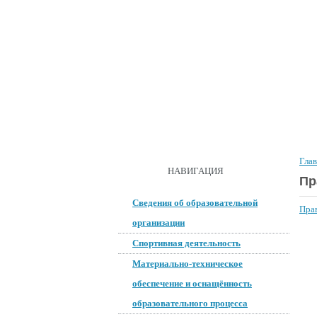
ГЛАВНАЯ
О ШКОЛЕ
ДОКУМ
Гла
ОБРАТНАЯ СВЯЗЬ
НАВИГАЦИЯ
Пр
Сведения об образовательной
Пра
организации
Спортивная деятельность
Материально-техническое
обеспечение и оснащённость
образовательного процесса