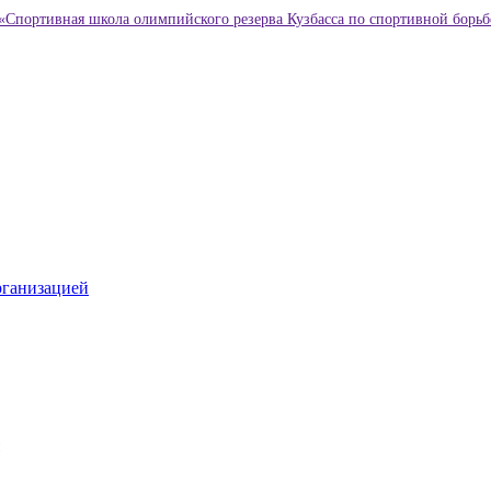
«Спортивная школа олимпийского резерва Кузбасса по спортивной борьб
рганизацией