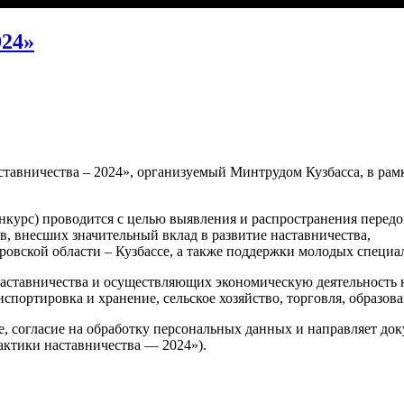
024»
аставничества – 2024», организуемый Минтрудом Кузбасса, в ра
онкурс) проводится с целью выявления и распространения перед
в, внесших значительный вклад в развитие наставничества,
вской области – Кузбассе, а также поддержки молодых специали
аставничества и осуществляющих экономическую деятельность н
портировка и хранение, сельское хозяйство, торговля, образова
ие, согласие на обработку персональных данных и направляет до
актики наставничества — 2024»).