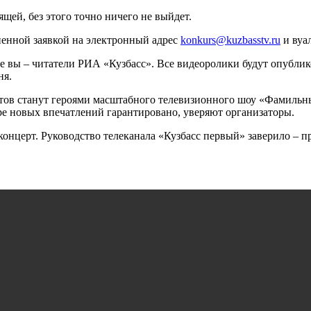
щей, без этого точно ничего не выйдет.
лненной заявкой на электронный адрес
konkurs@kuzbasstv.ru
и вуал
ите вы – читатели РИА «Кузбасс». Все видеоролики будут опубли
ня.
стов станут героями масштабного телевизионного шоу «Фамильн
ре новых впечатлений гарантировано, уверяют организаторы.
концерт. Руководство телеканала «Кузбасс первый» заверило – пр