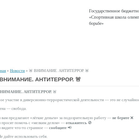
Государственное бюджетн
«Спортивная школа олимп
борьбе»
ЕНТЫ
СПОРТИВНАЯ ДЕЯТЕЛЬНОСТЬ
ДЛЯ РОДИТЕЛЕЙ
вная
»
Новости
»
🚨 ВНИМАНИЕ. АНТИТЕРРОР. 🚨
 ВНИМАНИЕ. АНТИТЕРРОР. 🚨
НИМАНИЕ. АНТИТЕРРОР.
🚨
е участие в диверсионно-террористической деятельности — это не случайность
ена — свобода.
 вам предлагают «лёгкие деньги» за подозрительную работу —
не берите
❌
и просят помочь с «мелким делом» —
откажитесь
🚫
и видите что-то странное —
сообщите
📢
️ Не дайте использовать себя.