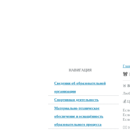
ГЛАВНАЯ
О ШКОЛЕ
ДОКУМ
Гла
ОБРАТНАЯ СВЯЗЬ
НАВИГАЦИЯ
🚨
Сведения об образовательной
🚨
В
организации
Любо
Спортивная деятельность
💰 Ц
Материально-техническое
Если
Есл
обеспечение и оснащённость
Есл
образовательного процесса
🙅‍♂