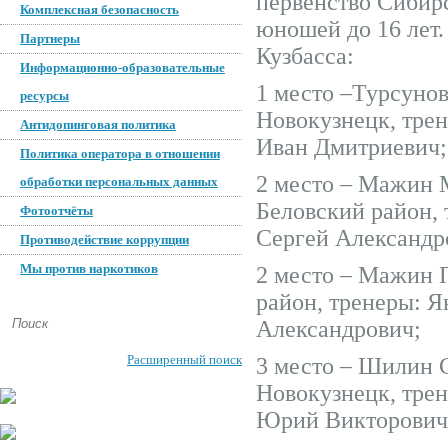
первенство Сибирс
Комплексная безопасность
юношей до 16 лет
Партнеры
Кузбасса:
Информационно-образовательные
1 место –Турсунов Т
ресурсы
Новокузнецк, тре
Антидопинговая политика
Иван Дмитриевич;
Политика оператора в отношении
2 место – Мажин Ми
обработки персональных данных
Беловский район,
Фотоотчёты
Сергей Александр
Противодействие коррупции
Мы против наркотиков
2 место – Мажин Па
район, тренеры: 
Александрович;
Расширенный поиск
3 место – Шилин Сер
Новокузнецк, тре
Юрий Викторович