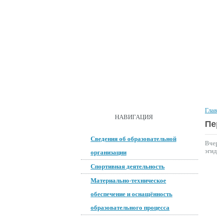
ГЛАВНАЯ
О ШКОЛЕ
ДОКУМ
Гла
ОБРАТНАЯ СВЯЗЬ
НАВИГАЦИЯ
Пе
Сведения об образовательной
Вче
эги
организации
Спортивная деятельность
Материально-техническое
обеспечение и оснащённость
образовательного процесса