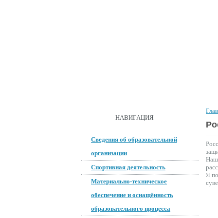
ГЛАВНАЯ
О ШКОЛЕ
ДОКУМ
Гла
ОБРАТНАЯ СВЯЗЬ
НАВИГАЦИЯ
Ро
Сведения об образовательной
Росс
защи
организации
Наше
Спортивная деятельность
рас
Я по
Материально-техническое
сув
обеспечение и оснащённость
образовательного процесса