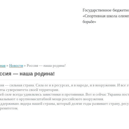
Государственное бюджетн
«Спортивная школа олимп
борьбе»
ЕНТЫ
СПОРТИВНАЯ ДЕЯТЕЛЬНОСТЬ
ДЛЯ РОДИТЕЛЕЙ
вная
»
Новости
»
Россия — наша родина!
ссия — наша родина!
ия — сильная страна. Сила ее и в ресурсах, и в народе, и в вооружении. И все
ты суверенитета своей территории.
й силе всегда удивлялись завистники и противники. Вот и сейчас Украина пос
сказывают о крупномасштабной мощи российского вооружения.
ддерживаю лидера нашей страны, который долгие годы развивает страну, ресу
еренитетом.