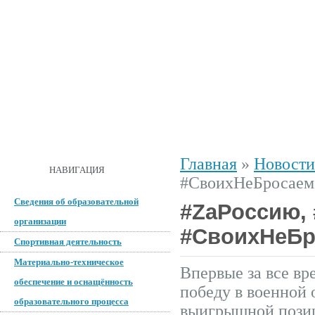
ГЛАВНАЯ
О ШКОЛЕ
ДОКУМЕНТЫ
СПОРТИВНАЯ 
Главная
»
Новости
ОБРАТНАЯ СВЯЗЬ
НАВИГАЦИЯ
#СвоихНеБросаем
Сведения об образовательной
#ZаРоссию, 
организации
#СвоихНеБр
Спортивная деятельность
Материально-техническое
Впервые за все в
обеспечение и оснащённость
победу в военной 
образовательного процесса
выигрышной позиц