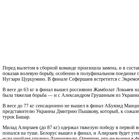
Перед вылетом в сборной команде произошла замена, и в соста
показав волевую борьбу, особенно в полуфинальном поединке 
Нугзари Цурцумию. В финале Сефершаев встретится с Экремо
В весе до 63 кг в финал вышел россиянин Жамболат Локьяев н
была тяжелая борьба — и с Александром Грушиным из Украины
В весе до 77 кг сенсационно не вышел в финал АБуязид Манциг
представителю Украины Дмитрию Пышкову, который, к сожален
турок Башар.
Милад Алирзаев (до 87 кг) одержал тяжелую победу в первой в
попался на туше. Белорус вышел в финал, и Алирзаев будет ут
если пройдет грузина Дзамашвили. Отметим, что не вышел в 