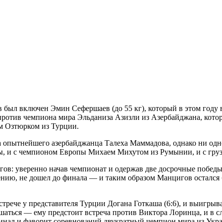
в был включен Эмин Сефершаев (до 55 кг), который в этом году
против чемпиона мира Эльданиза Азизли из Азербайджана, кото
м Озтюрком из Турции.
а опытнейшего азербайджанца Талеха Маммадова, однако ни одно
, и с чемпионом Европы Михаем Михутом из Румынии, и с груз
ов: уверенно начав чемпионат и одержав две досрочные победы,
ию, не дошел до финала — и таким образом Манцигов остался б
стрече у представителя Турции Догана Готкаша (6:6), и выигрыв
ешаться — ему предстоит встреча против Виктора Лоринца, и в с
финал и фаворит соревнований двукратный чемпион мира из Укр