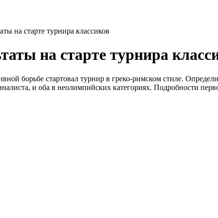
аты на старте турнира классиков
таты на старте турнира класс
ной борьбе стартовал турнир в греко-римском стиле. Определили
иналиста, и оба в неолимпийских категориях. Подробности пе