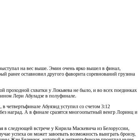
 выступал на вес выше. Эмин очень ярко вышел в финал,
рый ранее оставновил другого фаворита соревнований грузина
й проходной схватки у Локьяева не было, и во всех поединках
ином Лери Абуладзе в полуфинале.
 в четвертьфинале Абуязид уступил со счетом 3:12
ез наград. А в финале сразятся многоопытный венгр Лоринц и
ая в следующей встрече у Кирила Маскевича из Белоруссии,
лучае успеха он может завоевать возможность выиграть бронзу,
аины Жан Беленюк, который в четвертьфинале проиграл ныне