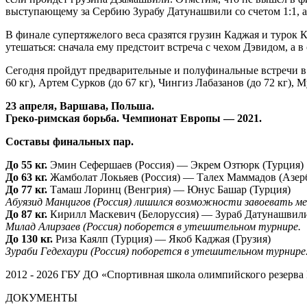
выступающему за Сербию Зурабу Датунашвили со счетом 1:1, а 
В финале супертяжелого веса сразятся грузин Каджая и турок 
утешаться: сначала ему предстоит встреча с чехом Дэвидом, а в
Сегодня пройдут предварительные и полуфинальные встречи в 
60 кг), Артем Сурков (до 67 кг), Чингиз Лабазанов (до 72 кг), М
23 апреля, Варшава, Польша.
Греко-римская борьба. Чемпионат Европы — 2021.
Составы финальных пар.
До 55 кг.
Эмин Сефершаев (Россия) — Экрем Озтюрк (Турция)
До 63 кг.
Жамболат Локьяев (Россия) — Талех Маммадов (Азер
До 77 кг.
Тамаш Лоринц (Венгрия) — Юнус Башар (Турция)
Абуязид Манцигов (Россия) лишился возможности завоевать ме
До 87 кг.
Кирилл Маскевич (Белоруссия) — Зураб Датунашвили
Милад Алирзаев (Россия) поборется в утешительном турнире.
До 130 кг.
Риза Каялп (Турция) — Якоб Каджая (Грузия)
Зураби Гедехаури (Россия) поборется в утешительном турнире
2012 - 2026 ГБУ ДО «Спортивная школа олимпийского резерва 
ДОКУМЕНТЫ