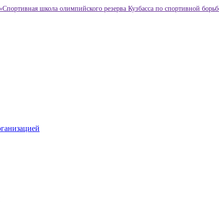
«Спортивная школа олимпийского резерва Кузбасса по спортивной борьб
рганизацией