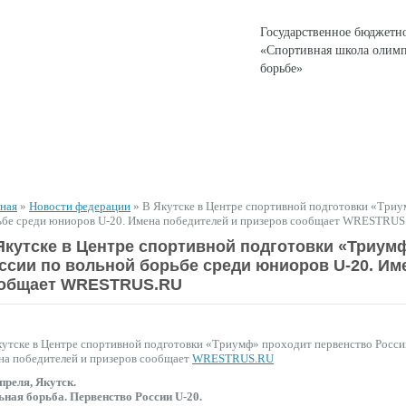
Государственное бюджетн
«Спортивная школа олимп
борьбе»
ЕНТЫ
СПОРТИВНАЯ ДЕЯТЕЛЬНОСТЬ
ДЛЯ РОДИТЕЛЕЙ
вная
»
Новости федерации
»
В Якутске в Центре спортивной подготовки «Триу
ьбе среди юниоров U-20. Имена победителей и призеров сообщает WRESTRU
Якутске в Центре спортивной подготовки «Триум
ссии по вольной борьбе среди юниоров U-20. Им
общает WRESTRUS.RU
утске в Центре спортивной подготовки «Триумф» проходит первенство Росси
на победителей и призеров сообщает
WRESTRUS.RU
преля, Якутск.
ьная борьба. Первенство России U-20.