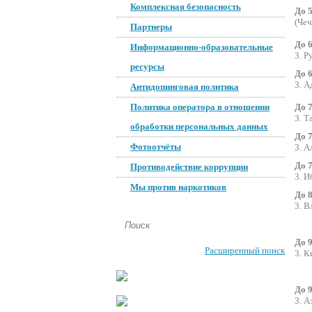
Комплексная безопасность
До 5
(Чеч
Партнеры
До 6
Информационно-образовательные
3. Р
ресурсы
До 6
3. А
Антидопинговая политика
Политика оператора в отношении
До 7
3. Т
обработки персональных данных
До 7
Фотоотчёты
3. А
До 7
Противодействие коррупции
3. И
Мы против наркотиков
До 8
3. В
До 9
Расширенный поиск
3. К
До 9
3. А