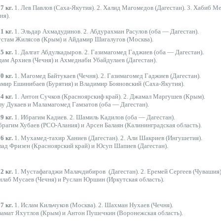
7 кг.
1. Лев Павлов (Саха-Якутия). 2. Халид Магомедов (Дагестан). 3. Хабиб М
ня).
1 кг.
1. Эльдар Ахмадудинов. 2. Абдурахман Расулов (оба — Дагестан).
устам Жилясов (Крым) и Айдамир Шигалугов (Москва).
5 кг.
1. Далгат Абдулкадыров. 2. Газимагомед Гаджиев (оба — Дагестан).
дам Архиев (Чечня) и Ахмеднаби Убайдулаев (Дагестан).
0 кг.
1. Магомед Байтукаев (Чечня). 2. Газимагомед Гаджиев (Дагестан).
амир Ешинибаев (Бурятия) и Владимир Бояновский (Саха-Якутия).
4 кг.
1. Антон Сучков (Красноярскиф край). 2. Джамал Маргушев (Крым).
лу Дукаев и Маламагомед Гамзатов (оба — Дагестан).
9 кг.
1. Ибрагим Кадиев. 2. Шамиль Кадилов (оба — Дагестан).
брагим Хубаев (РСО-Алания) и Арсен Балаян (Калининградская область).
6 кг.
1. Мухамед-тахир Ханиев (Дагестан). 2. Али Шакриев (Ингушетия).
лад Фризен (Красноярский край) и Юсуп Шапиев (Дагестан).
2 кг.
1. Мустафагаджи Малачдибиров (Дагестан). 2. Еремей Сергеев (Чувашия)
илаб Мусаев (Чечня) и Руслан Юршин (Иркутская область).
7 кг.
1. Ислам Кильчуков (Москва). 2. Шахман Нухаев (Чечня).
замат Яхутлов (Крым) и Антон Пушечкин (Воронежская область).