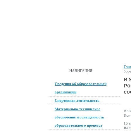
ГЛАВНАЯ
О ШКОЛЕ
ДОКУМ
Гла
ОБРАТНАЯ СВЯЗЬ
НАВИГАЦИЯ
бор
В 
Сведения об образовательной
Ро
со
организации
Спортивная деятельность
Материально-техническое
В Як
Име
обеспечение и оснащённость
15 а
образовательного процесса
Вол