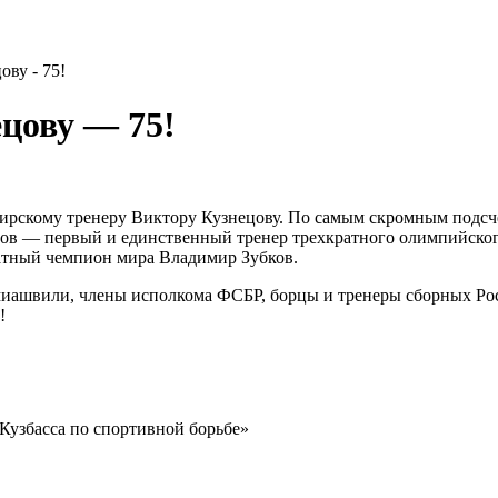
ву - 75!
цову — 75!
рскому тренеру Виктору Кузнецову. По самым скромным подсчета
цов — первый и единственный тренер трехкратного олимпийског
атный чемпион мира Владимир Зубков.
ашвили, члены исполкома ФСБР, борцы и тренеры сборных Росс
!
Кузбасса по спортивной борьбе»