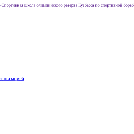
«Спортивная школа олимпийского резерва Кузбасса по спортивной борьб
рганизацией